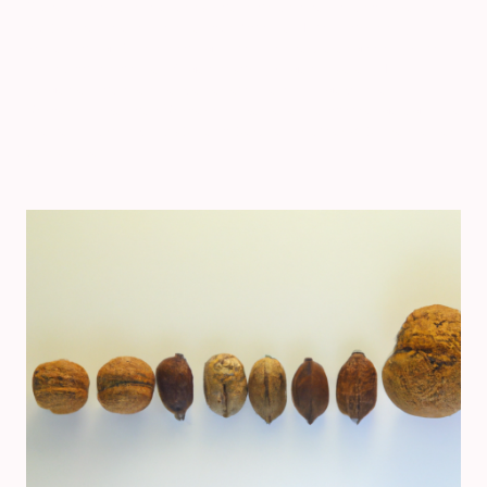
Diesen Anspruch stellen wir auch an uns selbst und bereiten
die Speisen stets frisch für den Gast zu. 1) mit Farbstoff, 2)
koffeinhaltig, 3) chininhaltig, 4) mit Konservierungsstoff, 5) mit
Antioxidationsmittel, 8) geschwärzt, 9) geschwefelt, 12)
hergestellt aus fein zerkleinertem Fleisch, *) gekochter
Vorderschinken aus Vorderschinkenteilen zusammengefügt. Alle
Preise in Euro inkl. MwSt. und Service. Irrtümer & Schreibfehler
vorbehalten.