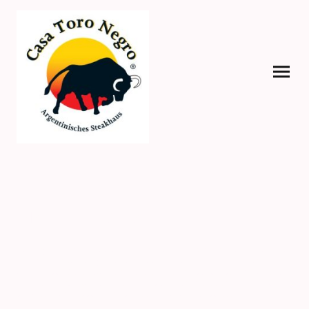
Menü - Karte
Das Argentinische Steakhaus ist der ideale Pilgerort für Steakliebhaber, die
ein richtig schön saftiges Rindersteak zu schätzen wissen. Hier dreht sich
alles um das Grillen von hochwertigem Fleisch, das auf den Punkt genau
zubereitet wird. Doch auch Fisch- und vegetarische Gerichte stehen auf
der Speisekarte, sodass für jeden Geschmack etwas dabei ist.